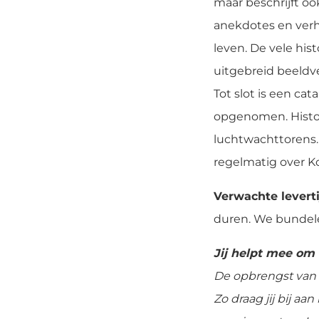
maar beschrijft oo
anekdotes en verh
leven. De vele hi
uitgebreid beeldve
Tot slot is een ca
opgenomen. Histor
luchtwachttorens.
regelmatig over K
Verwachte leverti
duren. We bundele
Jij helpt mee om
De opbrengst van 
Zo draag jij bij a