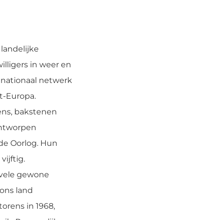
landelijke
lligers in weer en
n nationaal netwerk
t-Europa.
ens, bakstenen
ontworpen
de Oorlog. Hun
ijftig.
 vele gewone
ons land
orens in 1968,