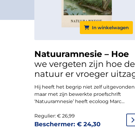
In winkelwagen
Natuuramnesie – Hoe
we vergeten zijn hoe de
natuur er vroeger uitza
Hij heeft het begrip niet zelf uitgevonden
maar met zijn bewerkte proefschrift
‘Natuuramnesie’ heeft ecoloog Marc
Argeloo het wel op de kaart gezet: het
‘shifting baseline syndrome’. Oftewel: hoe
Regulier:
€
26,99
ons collectieve geheugen faalt in het
Beschermer:
€
24,30
bijhouden van de achteruitgang van