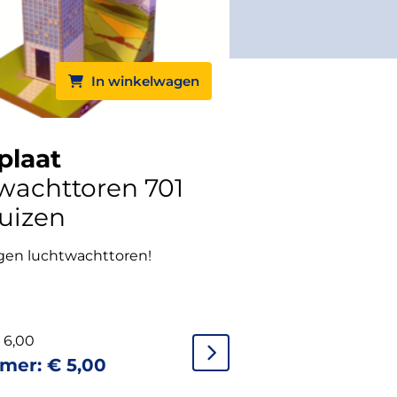
In winkelwagen
laat
wachttoren 701
uizen
gen luchtwachttoren!
6,00
rmer:
€
5,00