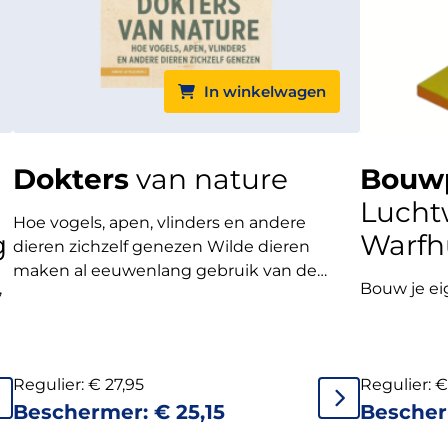
In winkelwagen
Dokters
van nature
Bouwp
Lucht
Hoe vogels, apen, vlinders en andere
g
Warfh
dieren zichzelf genezen Wilde dieren
maken al eeuwenlang gebruik van de
,
Bouw je ei
natuur als apotheek om zichzelf te
genezen. Jaap de Roode beschrijft hoe
allerlei dieren verschillende vormen van
medicijnen gebruiken, onderzoekt of dit
Regulier:
€
27,95
Regulier:
€
gedrag aangeleerd of aangeboren is en laat
Beschermer:
€
25,15
Besche
zien hoe deze kennis de menselijke
geneeskunde zou kunnen beïnvloeden.