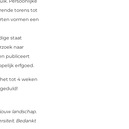
uik. Persoonlijke
rende torens tot
arten vormen een
dige staat
rzoek naar
en publiceert
elijk erfgoed.
 het tot 4 weken
 geduld!
 jouw landschap.
rsiteit. Bedankt