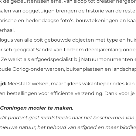
k de gebeurtenissen erna, van sloop tot creatief hergebr
alen van ooggetuigen brengen de historie van de reste
storische en hedendaagse foto’s, bouwtekeningen en ka
rhaal.
talogus van alle ooit gebouwde objecten met type en hui
isch geograaf Sandra van Lochem deed jarenlang onde
 Ze werkt als erfgoedspecialist bij Natuurmonumenten 
oude Oorlog-onderwerpen, buitenplaatsen en landschapp
jd:
Meestal 2 weken, maar tijdens vakantieperiodes kan
n bestellingen voor efficiënte verzending. Dank voor je
 Groningen mooier te maken.
dit product gaat rechtstreeks naar het beschermen van
an nieuwe natuur, het behoud van erfgoed en meer biodive