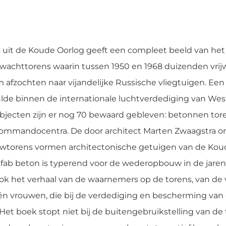
uit de Koude Oorlog geeft een compleet beeld van het 
wachttorens waarin tussen 1950 en 1968 duizenden vrijwi
 afzochten naar vijandelijke Russische vliegtuigen. Ee
ulde binnen de internationale luchtverdediging van Wes
objecten zijn er nog 70 bewaard gebleven: betonnen tor
commandocentra. De door architect Marten Zwaagstra 
wtorens vormen architectonische getuigen van de Kou
efab beton is typerend voor de wederopbouw in de jaren v
ook het verhaal van de waarnemers op de torens, van de
n vrouwen, die bij de verdediging en bescherming van 
et boek stopt niet bij de buitengebruikstelling van de t