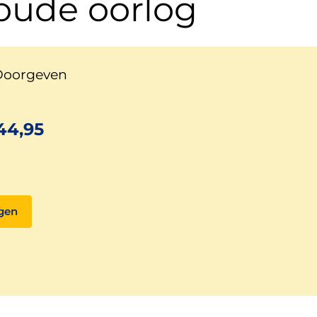
oude oorlog
 Doorgeven
44,95
gen