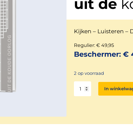
uit de
k
Kijken – Luisteren –
Regulier:
€
49,95
Beschermer:
€
2 op voorraad
Luchtwachttorens
In winkelwa
uit
de
koude
oorlog
aantal