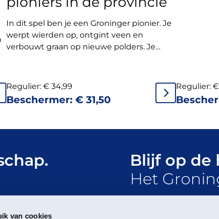
pioniers in de provincie
In dit spel ben je een Groninger pionier. Je
werpt wierden op, ontgint veen en
m
verbouwt graan op nieuwe polders. Je
graaft waterwegen en bouwt boerderijen.
e
Regulier:
€
34,99
Regulier:
€
Beschermer:
€
31,50
Besche
schap.
Blijf op de
Het Gronin
Meld je aan voor de 
ik van cookies