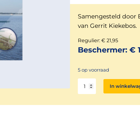
Samengesteld door 
van Gerrit Kiekebos.
Regulier:
€
21,95
Beschermer:
€
1
5 op voorraad
Natuur
In winkelwa
en
landschap
rond
het
Zuidlaardermeer
aantal