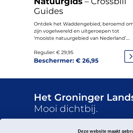
Natuurgids
– Crossbill
Guides
Ontdek het Waddengebied, beroemd o
zijn vogelwereld en uitgeroepen tot
‘mooiste natuurgebied van Nederland’.
Deze veelzijdige natuurgids neemt je me
door het hele gebied.
Regulier:
€
29,95
Beschermer:
€
26,95
Het Groninger Land
Mooi dichtbij.
Deze website maakt gebru