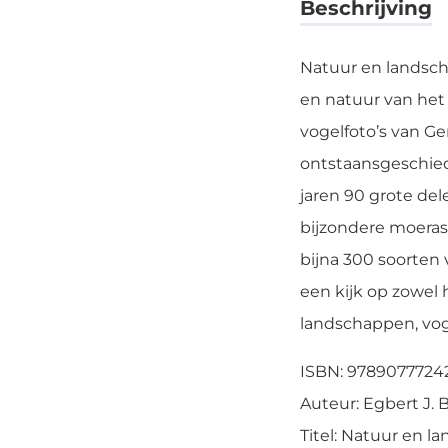
Beschrijving
Natuur en landsch
en natuur van he
vogelfoto’s van Ge
ontstaansgeschied
jaren 90 grote de
bijzondere moeras
bijna 300 soorten 
een kijk op zowel
landschappen, voge
ISBN: 9789077724
Auteur: Egbert J.
Titel: Natuur en 