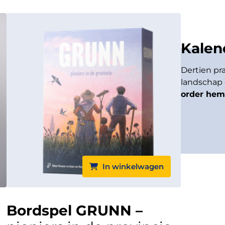
Kalen
Dertien pra
landschap 
order hem
kalender o
thuis.
In winkelwagen
Bordspel GRUNN –