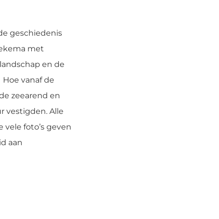
 de geschiedenis
Boekema met
t landschap en de
. Hoe vanaf de
 de zeearend en
 vestigden. Alle
e vele foto’s geven
id aan