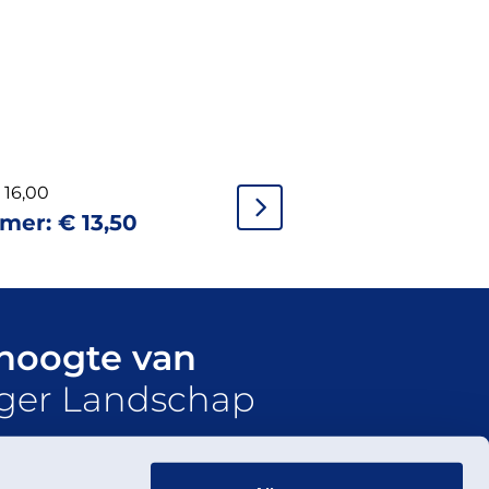
16,00
rmer:
€
13,50
 hoogte van
ger Landschap
nieuwsbrief