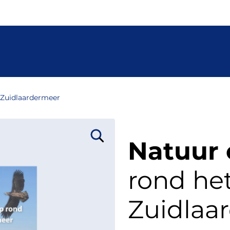
 Zuidlaardermeer
Natuur 
rond he
Zuidlaa